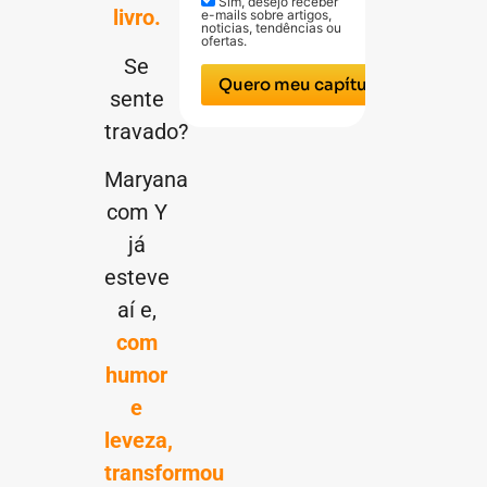
Sim, desejo receber
livro.
e-mails sobre artigos,
noticias, tendências ou
ofertas.
Se
Quero meu capítulo
sente
travado?
Maryana
com Y
já
esteve
aí e,
com
humor
e
leveza,
transformou