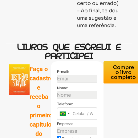
certo ou errado)
– Ao final, te dou
uma sugestão e
uma referência.
LIVROS QUE ESCREVI E
PARTICIPEI
Compre
Faça o
o livro
E-mail:
completo
cadastro,
e
Nome:
receba
Telefone:
o
primeiro
capitulo
Empresa:
do